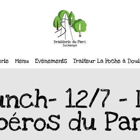
erie
Menu
Evénements
Traiteur La Poche à Doui
nch- 12/7 -
péros du Pa