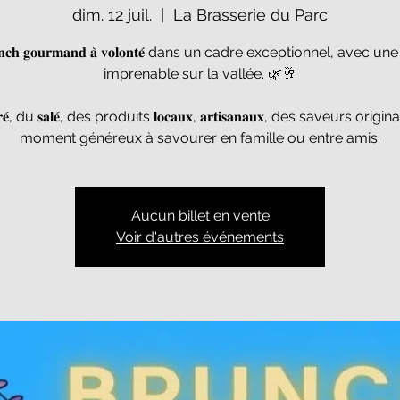
dim. 12 juil.
  |  
La Brasserie du Parc
𝐧𝐜𝐡 𝐠𝐨𝐮𝐫𝐦𝐚𝐧𝐝 𝐚̀ 𝐯𝐨𝐥𝐨𝐧𝐭𝐞́ dans un cadre exceptionnel, avec u
imprenable sur la vallée. 🌿🥂
𝐫𝐞́, du 𝐬𝐚𝐥𝐞́, des produits 𝐥𝐨𝐜𝐚𝐮𝐱, 𝐚𝐫𝐭𝐢𝐬𝐚𝐧𝐚𝐮𝐱, des saveurs orig
moment généreux à savourer en famille ou entre amis.
Aucun billet en vente
Voir d'autres événements