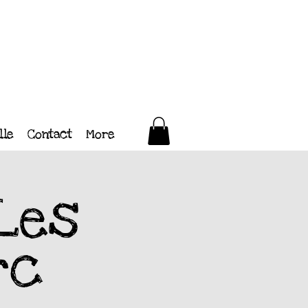
lle
Contact
More
 Les
rc