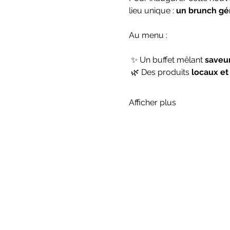
lieu unique : 
un brunch gén
Au menu :
 ✨ Un buffet mêlant 
saveur
 🌿 Des produits 
locaux et
Afficher plus