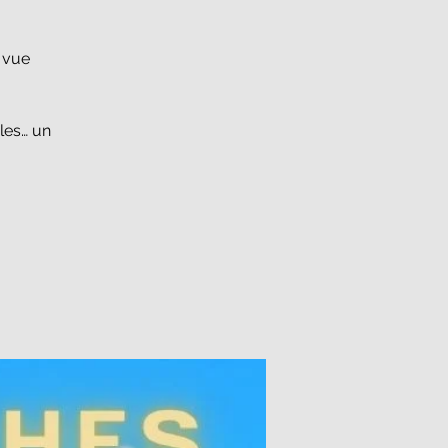
ne vue
inales… un