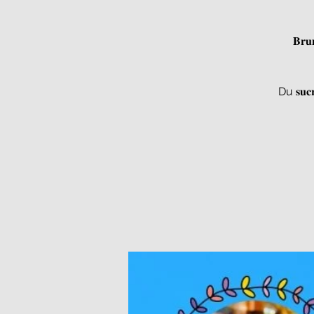
𝐁𝐫
Du 𝐬𝐮𝐜