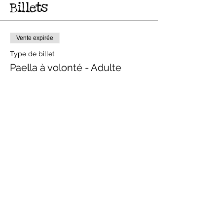
Billets
Vente expirée
Type de billet
Paella à volonté - Adulte
Prix
De 10,00 € à 35,00 €
Buffet Paella
35,00 €
Buffet Végé
35,00 €