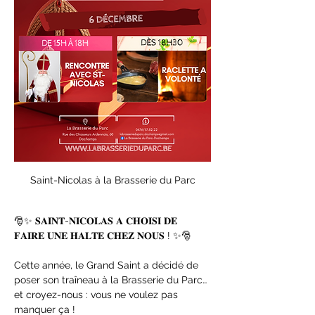
Saint-Nicolas à la Brasserie du Parc
🎅✨ 𝐒𝐀𝐈𝐍𝐓-𝐍𝐈𝐂𝐎𝐋𝐀𝐒 𝐀 𝐂𝐇𝐎𝐈𝐒𝐈 𝐃𝐄 
𝐅𝐀𝐈𝐑𝐄 𝐔𝐍𝐄 𝐇𝐀𝐋𝐓𝐄 𝐂𝐇𝐄𝐙 𝐍𝐎𝐔𝐒 ! ✨🎅
Cette année, le Grand Saint a décidé de 
poser son traîneau à la Brasserie du Parc… 
et croyez-nous : vous ne voulez pas 
manquer ça !