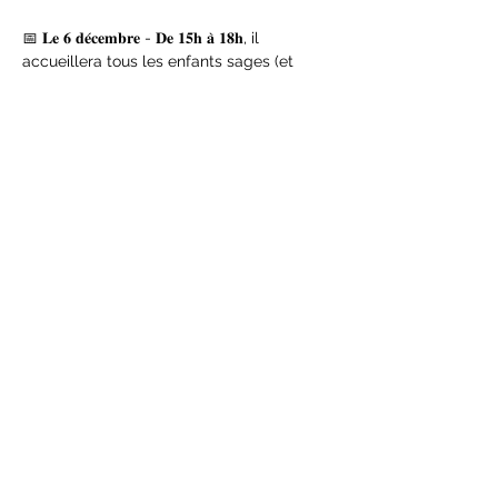
📅 𝐋𝐞 𝟔 𝐝𝐞́𝐜𝐞𝐦𝐛𝐫𝐞 - 𝐃𝐞 𝟏𝟓𝐡 𝐚̀ 𝟏𝟖𝐡, il 
accueillera tous les enfants sages (et 
ceux qui essayeront de l’être jusque-là 😇).
Un moment privilégié pour venir le 
rencontrer, lui dire bonjour, partager un 
sourire et repartir avec un souvenir plein 
de magie 🎁
✨
Afficher plus
Partager cet
événement